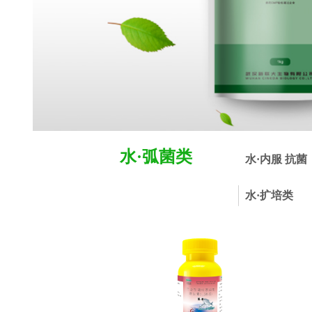
水·弧菌类
水·内服 抗菌
水·扩培类