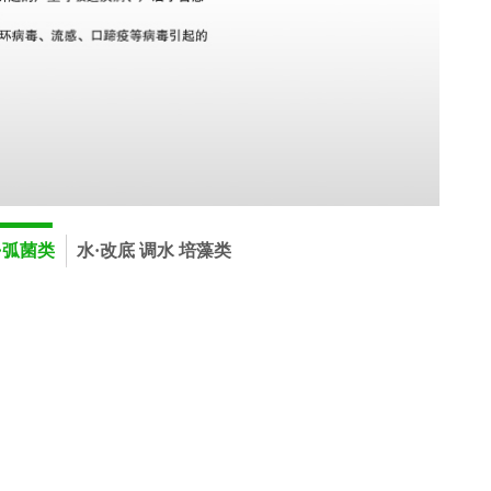
·弧菌类
水·改底 调水 培藻类