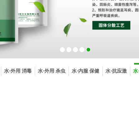
水·外用 消毒
水·外用 杀虫
水·内服 保健
水·抗应激
水