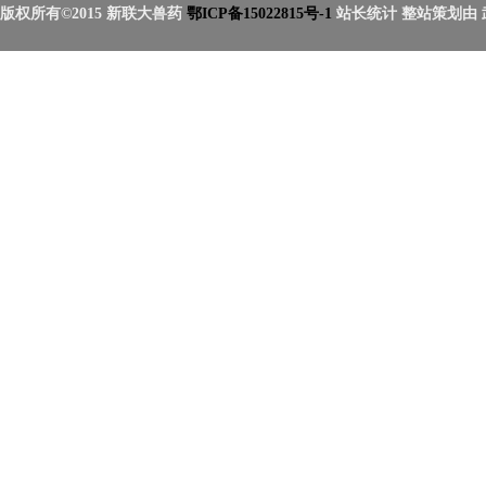
版权所有©2015 新联大兽药
鄂ICP备15022815号-1
站长统计 整站策划由