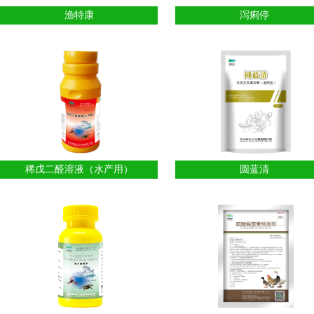
渔特康
泻痢停
稀戊二醛溶液（水产用）
圆蓝清